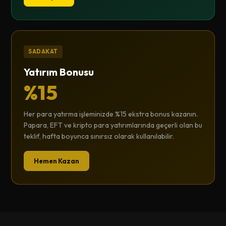
SADAKAT
Yatırım Bonusu
%15
Her para yatırma işleminizde %15 ekstra bonus kazanın.
Papara, EFT ve kripto para yatırımlarında geçerli olan bu
teklif, hafta boyunca sınırsız olarak kullanılabilir.
Hemen Kazan