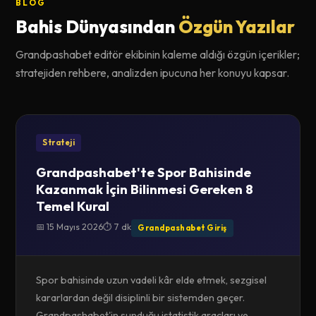
BLOG
Bahis Dünyasından
Özgün Yazılar
Grandpashabet editör ekibinin kaleme aldığı özgün içerikler;
stratejiden rehbere, analizden ipucuna her konuyu kapsar.
Strateji
Grandpashabet'te Spor Bahisinde
Kazanmak İçin Bilinmesi Gereken 8
Temel Kural
📅 15 Mayıs 2026
⏱ 7 dk
Grandpashabet Giriş
Spor bahisinde uzun vadeli kâr elde etmek, sezgisel
kararlardan değil disiplinli bir sistemden geçer.
Grandpashabet'in sunduğu istatistik araçları ve