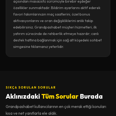
açısından masaüstü sürümüyle birebir eşdeğer
özellikler sunmaktadır. Bildirim ayarlarını aktif ederek
favori takımlarınızın maç saatlerini, özel bonus
aktivasyonlarını ve oran değişikliklerini anlık takip
edebilirsiniz. Grandpashabet müşteri hizmetleri, ilk
yatırım sürecinde de rehberlik etmeye hazırdır; canlı
destek hattına bağlanmak için sağ alt köşedeki sohbet
simgesine tıklamanız yeterlidir.
SIKÇA SORULAN SORULAR
Aklınızdaki
Tüm Sorular
Burada
Grandpashabet kullanıcılarının en çok merak ettiği konuları
kısa ve net yanıtlarla ele aldık.