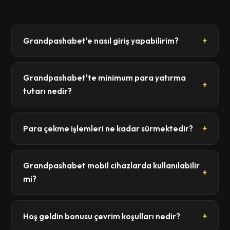
+
Grandpashabet'e nasıl giriş yapabilirim?
Grandpashabet giriş için
tr.kavbetmobil.live
adresini
Grandpashabet'te minimum para yatırma
tarayıcınıza yazın. Üye iseniz kullanıcı adı ve şifrenizle
+
tutarı nedir?
oturum açın. Şifrenizi unuttuysanız "Şifremi Sıfırla"
butonu üzerinden e-posta ile yenileme bağlantısı talep
Grandpashabet'te minimum para yatırma tutarı
50
edebilirsiniz. Güvenlik için 2FA aktif etmenizi öneririz.
+
Para çekme işlemleri ne kadar sürmektedir?
TL
'dir. Papara, banka havalesi, EFT, Bitcoin, USDT ve
Ethereum yatırım yöntemlerinin tamamında bu limit
Papara ve kripto çekimler ortalama
10–30 dakika
geçerlidir. Belirli kampanyalarda minimum yatırım tutarı
Grandpashabet mobil cihazlarda kullanılabilir
içinde tamamlanır. Banka havalesi işlemleri banka
değişebileceğinden promosyonlar sayfasını takip
+
mi?
çalışma saatlerine bağlı olarak 1–3 saat sürebilir. İlk
etmenizi öneririz.
çekim talebinde kimlik belgesi doğrulaması istenir; bu
Evet. Grandpashabet, iOS ve Android dahil tüm
adım tek seferlik gerçekleşir ve hesabınızı güvende
+
Hoş geldin bonusu çevrim koşulları nedir?
modern tarayıcılarla tam uyumlu mobil deneyim sunar.
tutar.