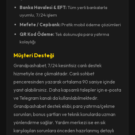
Banka Havalesi & EFT:
Tüm yerli bankalarla
uyumlu, 7/24 işlem
Mefete / Cepbank:
Pratik mobil ödeme çözümleri
QR Kod Ödeme:
Tek dokunuşla para yatırma
kolaylığı
Müşteri Desteği
Grandpashabet, 7/24 kesintisiz canlı destek
hizmetiyle öne çıkmaktadır. Canlı sohbet
penceresinden yazarak ortalama 90 saniye içinde
yanıt alabilirsiniz. Daha kapsamlı talepler için e-posta
ve Telegram kanalı da kullanılabilmektedir.
Grandpashabet destek ekibi; para yatırma/çekme
sorunları, bonus şartları ve teknik konularda uzman
yönlendirme sağlar. Yardım merkezi ise en sık
karşılaşılan sorunlara önceden hazırlanmış detaylı