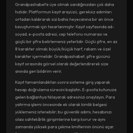
Grandpashabet'e üye olmak sandığınızdan çok daha
hızlıdır. Platformun kayıt arayüzü, gereksiz adımları
ortadan kaldırarak sizi bahis heyecanına bir an önce
kavuşturmak için tasarlanmıştır. Kayıt sayfasında ad-
soyad, e-posta adresi, cep telefonu numarası ve
güçlü bir şifre belirlemeniz yeterlidir. Güçlü şifre, en az
8 karakter olmalı; büyük/küçük harf, rakam ve özel
karakter içermelidir. Grandpashabet, şifre gücünü
kayıt sırasında görsel olarak değerlendirerek size
anında geri bildirim verir.
Kayıt tamamlandıktan sonra sisteme giriş yaparak
hesap doğrulama sürecini başlatın. E-posta kutunuza
gelen bağlantıya tıklayarak adresinizi onaylayın. Para
yatırma işlemi öncesinde ek olarak kimlik belgesi
yüklemeniz istenebilir; bu güvenlik adımı, hesabınızı
olası sahtekârlık girişimlerine karşı korur ve aynı
zamanda yüksek para çekme limitlerinin önünü açar.