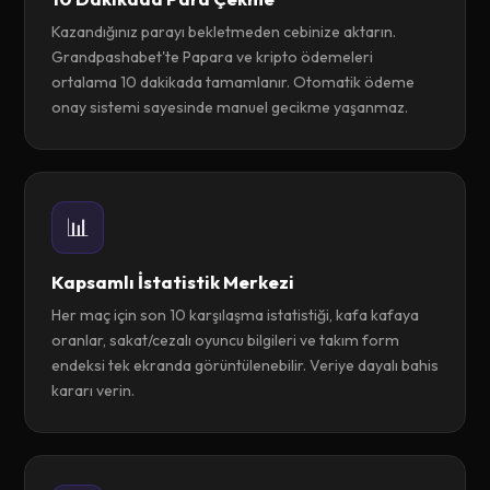
Kazandığınız parayı bekletmeden cebinize aktarın.
Grandpashabet'te Papara ve kripto ödemeleri
ortalama 10 dakikada tamamlanır. Otomatik ödeme
onay sistemi sayesinde manuel gecikme yaşanmaz.
📊
Kapsamlı İstatistik Merkezi
Her maç için son 10 karşılaşma istatistiği, kafa kafaya
oranlar, sakat/cezalı oyuncu bilgileri ve takım form
endeksi tek ekranda görüntülenebilir. Veriye dayalı bahis
kararı verin.