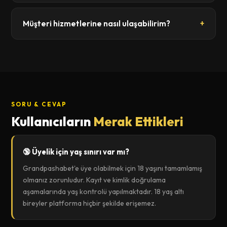
Ayrı uygulama indirmenize gerek yoktur; güncel adresi
Grandpashabet hoş geldin bonusu 6 katlık çevrim
tarayıcınıza yazmanız tüm işlevlere erişmeniz için
+
Müşteri hizmetlerine nasıl ulaşabilirim?
koşuluna tabidir ve minimum oran kısıtlaması 1.60'tır.
yeterlidir. Canlı bahis, casino ve ödeme işlemleri
Bonus bakiyesi, spor bahislerinde kullanılabilmektedir.
mobilde eksiksiz çalışır.
Grandpashabet'e 7/24 canlı sohbet, e-posta ve
Tüm şart ve koşulların detaylarına promosyonlar
Telegram kanalı üzerinden ulaşabilirsiniz. Canlı sohbet
sayfamızdan ulaşabilirsiniz.
en hızlı yöntemdir; ortalama yanıt süresi 90 saniyedir.
E-posta yanıt süresi iş günlerinde maksimum 4 saattir.
Telegram kanalı üzerinden haber ve duyuruları da anlık
SORU & CEVAP
takip edebilirsiniz.
Kullanıcıların
Merak Ettikleri
🔞 Üyelik için yaş sınırı var mı?
Grandpashabet'e üye olabilmek için 18 yaşını tamamlamış
olmanız zorunludur. Kayıt ve kimlik doğrulama
aşamalarında yaş kontrolü yapılmaktadır. 18 yaş altı
bireyler platforma hiçbir şekilde erişemez.