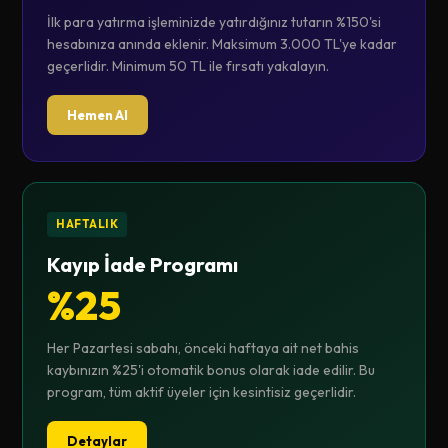
İlk para yatırma işleminizde yatırdığınız tutarın %150'si
hesabınıza anında eklenir. Maksimum 3.000 TL'ye kadar
geçerlidir. Minimum 50 TL ile fırsatı yakalayın.
Hemen Al
HAFTALIK
Kayıp İade Programı
%25
Her Pazartesi sabahı, önceki haftaya ait net bahis
kaybınızın %25'i otomatik bonus olarak iade edilir. Bu
program, tüm aktif üyeler için kesintisiz geçerlidir.
Detaylar