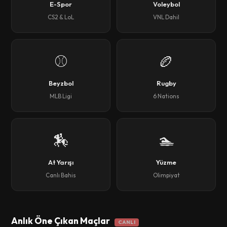
E-Spor
Voleybol
CS2 & LoL
VNL Dahil
⚾
🏉
Beyzbol
Rugby
MLB Ligi
6 Nations
🏇
🏊
At Yarışı
Yüzme
Canlı Bahis
Olimpiyat
Anlık Öne Çıkan Maçlar
CANLI